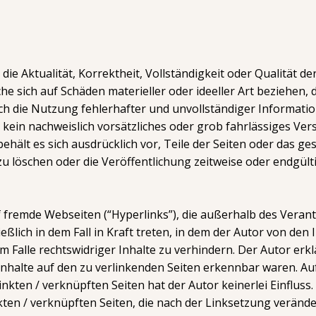
ie Aktualität, Korrektheit, Vollständigkeit oder Qualität de
 sich auf Schäden materieller oder ideeller Art beziehen,
h die Nutzung fehlerhafter und unvollständiger Informatio
kein nachweislich vorsätzliches oder grob fahrlässiges Vers
 behält es sich ausdrücklich vor, Teile der Seiten oder das
 löschen oder die Veröffentlichung zeitweise oder endgülti
f fremde Webseiten (“Hyperlinks”), die außerhalb des Veran
ßlich in dem Fall in Kraft treten, in dem der Autor von den
Falle rechtswidriger Inhalte zu verhindern. Der Autor erkl
Inhalte auf den zu verlinkenden Seiten erkennbar waren. Auf
inkten / verknüpften Seiten hat der Autor keinerlei Einfluss.
nkten / verknüpften Seiten, die nach der Linksetzung veränder